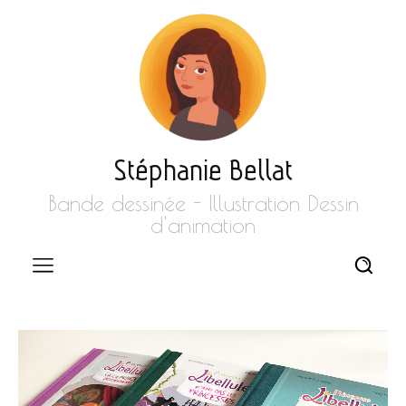
Stéphanie Bellat
Bande dessinée - Illustration Dessin
d'animation