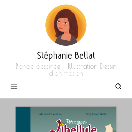
Stéphanie Bellat
Bande dessinée - Illustration Dessin
d'animation